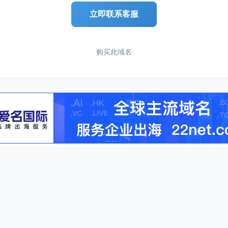
立即联系客服
购买此域名